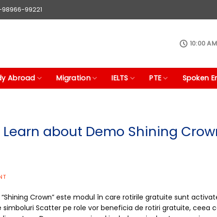
1-98966-99221
10:00 AM
dy Abroad
Migration
IELTS
PTE
Spoken En
ou Learn about Demo Shining Crow
NT
 “Shining Crown” este modul în care rotirile gratuite sunt activat
imboluri Scatter pe role vor beneficia de rotiri gratuite, ceea c