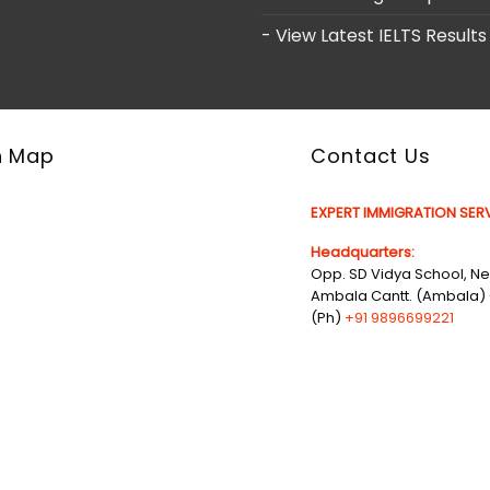
- View Latest IELTS Results
n Map
Contact Us
EXPERT IMMIGRATION SERV
Headquarters:
Opp. SD Vidya School, Nea
Ambala Cantt. (Ambala) 
(Ph)
+91 9896699221