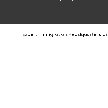
Expert Immigration Headquarters o