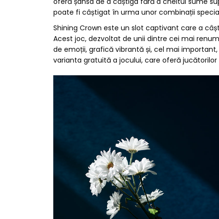
oferă șansa de a câștiga fără a cheltui sume su
poate fi câștigat în urma unor combinații special
Shining Crown este un slot captivant care a câști
Acest joc, dezvoltat de unii dintre cei mai renumi
de emoții, grafică vibrantă și, cel mai important
varianta gratuită a jocului, care oferă jucătorilor