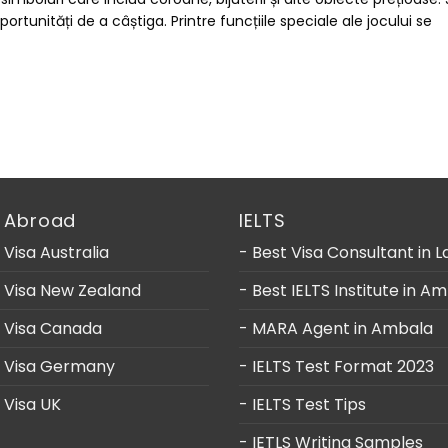
 oportunități de a câștiga. Printre funcțiile speciale ale jocului se
 Abroad
IELTS
 Visa Australia
- Best Visa Consultant in 
y Visa New Zealand
- Best IELTS Institute in A
y Visa Canada
- MARA Agent in Ambala
y Visa Germany
- IELTS Test Format 2023
 Visa UK
- IELTS Test Tips
- IETLS Writing Samples