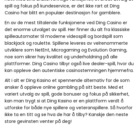
spill og fokus på kundeservice, er det ikke rart at Ding
Casino har blitt en populær destinasjon for gamblere.
En av de mest tiltalende funksjonene ved Ding Casino er
det enorme utvalget av spill. Her finner du alt fra klassiske
spilleautomater til moderne videospill og bordspill som
blackjack og roulette. Spillene leveres av velrenommerte
utviklere som NetEnt, Microgaming og Evolution Gaming,
noe som sikrer høy kvalitet og underholdning på alle
plattformer. Ding Casino tilbyr også live dealer-spill, hvor du
kan oppleve den autentiske casinostemningen hjemmefra.
Alt i alt er Ding Kasino et spennende alternativ for de som
ønsker å oppleve online gambling på sitt beste. Med et
variert utvalg av spill, gode bonuser og fokus på sikkerhet,
kan man trygt si at Ding Kasino er en plattform verdt å
utforske for både nye spillere og veteranspillere. Så hvorfor
ikke ta en titt og se hva de har å tilby? Kanskje den neste
store gevinsten venter på deg!