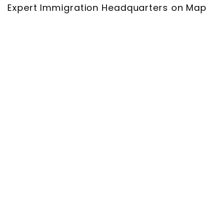
Expert Immigration Headquarters on Map