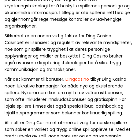
krypteringsteknologi for å beskytte spillernes personlige og
økonomiske informasjon. I tillegg er alle spillene rettferdige
og gjennomgår regelmessige kontroller av uavhengige
organisasjoner.
Sikkerhet er en annen viktig faktor for Ding Casino.
Casinoet er lisensiert og regulert av relevante myndigheter,
noe som gir spillere trygghet i at deres personlige
opplysninger og midler er beskyttet. Ding Casino bruker
også avanserte krypteringsteknologier for å sikre trygg
kommunikasjon og transaksjoner.
Når det kommer til bonuser,
Dingcasino
tilbyr Ding Kasino
noen lukrative kampanjer for både nye og eksisterende
spillere. Nykommere kan dra nytte av velkomstbonuser,
som ofte inkluderer innskuddsbonuser og gratisspinn. For
lojale spillere finnes det også spesialtilbud, cashback og
lojalitetsprogrammer som belønner kontinuerlig spilling.
Alt i alt er Ding Casino et utmerket valg for norske spillere
som søker en variert og trygg online spillopplevelse. Med et
bredt utvalg av spill, gode bonuser og en brukervennlig