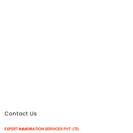
Contact Us
EXPERT IMMIGRATION SERVICES PVT. LTD.