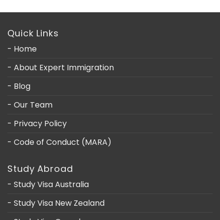
Quick Links
- Home
- About Expert Immigration
- Blog
- Our Team
- Privacy Policy
- Code of Conduct (MARA)
Study Abroad
- Study Visa Australia
- Study Visa New Zealand