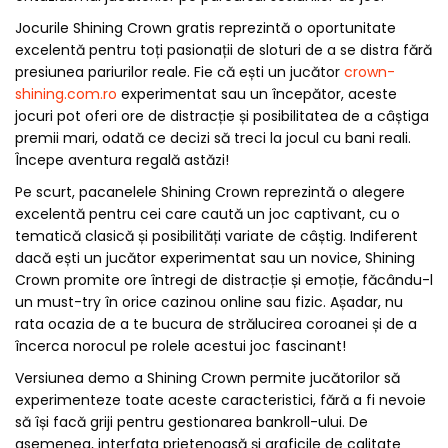
Jocurile Shining Crown gratis reprezintă o oportunitate
excelentă pentru toți pasionații de sloturi de a se distra fără
presiunea pariurilor reale. Fie că ești un jucător
crown-
shining.com.ro
experimentat sau un începător, aceste
jocuri pot oferi ore de distracție și posibilitatea de a câștiga
premii mari, odată ce decizi să treci la jocul cu bani reali.
Începe aventura regală astăzi!
Pe scurt, pacanelele Shining Crown reprezintă o alegere
excelentă pentru cei care caută un joc captivant, cu o
tematică clasică și posibilități variate de câștig. Indiferent
dacă ești un jucător experimentat sau un novice, Shining
Crown promite ore întregi de distracție și emoție, făcându-l
un must-try în orice cazinou online sau fizic. Așadar, nu
rata ocazia de a te bucura de strălucirea coroanei și de a
încerca norocul pe rolele acestui joc fascinant!
Versiunea demo a Shining Crown permite jucătorilor să
experimenteze toate aceste caracteristici, fără a fi nevoie
să își facă griji pentru gestionarea bankroll-ului. De
asemenea, interfața prietenoasă și graficile de calitate