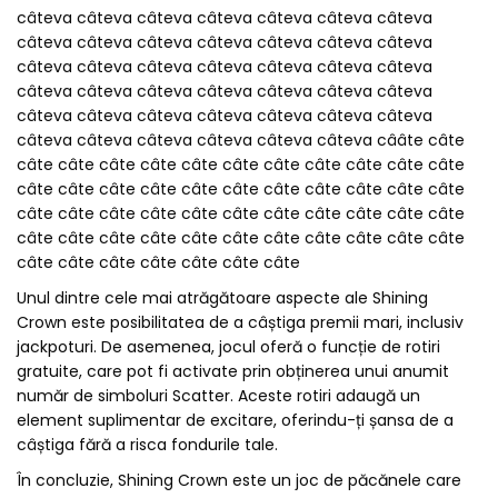
câteva câteva câteva câteva câteva câteva câteva
câteva câteva câteva câteva câteva câteva câteva
câteva câteva câteva câteva câteva câteva câteva
câteva câteva câteva câteva câteva câteva câteva
câteva câteva câteva câteva câteva câteva câteva
câteva câteva câteva câteva câteva câteva cââte câte
câte câte câte câte câte câte câte câte câte câte câte
câte câte câte câte câte câte câte câte câte câte câte
câte câte câte câte câte câte câte câte câte câte câte
câte câte câte câte câte câte câte câte câte câte câte
câte câte câte câte câte câte câte
Unul dintre cele mai atrăgătoare aspecte ale Shining
Crown este posibilitatea de a câștiga premii mari, inclusiv
jackpoturi. De asemenea, jocul oferă o funcție de rotiri
gratuite, care pot fi activate prin obținerea unui anumit
număr de simboluri Scatter. Aceste rotiri adaugă un
element suplimentar de excitare, oferindu-ți șansa de a
câștiga fără a risca fondurile tale.
În concluzie, Shining Crown este un joc de păcănele care