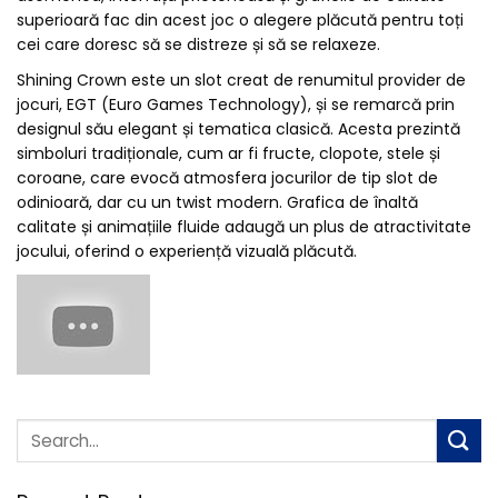
superioară fac din acest joc o alegere plăcută pentru toți
cei care doresc să se distreze și să se relaxeze.
Shining Crown este un slot creat de renumitul provider de
jocuri, EGT (Euro Games Technology), și se remarcă prin
designul său elegant și tematica clasică. Acesta prezintă
simboluri tradiționale, cum ar fi fructe, clopote, stele și
coroane, care evocă atmosfera jocurilor de tip slot de
odinioară, dar cu un twist modern. Grafica de înaltă
calitate și animațiile fluide adaugă un plus de atractivitate
jocului, oferind o experiență vizuală plăcută.