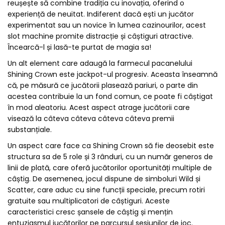
reușește să combine tradiția cu inovația, oferind o
experiență de neuitat. Indiferent dacă ești un jucător
experimentat sau un novice în lumea cazinourilor, acest
slot machine promite distracție și câștiguri atractive.
Încearcă-l și lasă-te purtat de magia sa!
Un alt element care adaugă la farmecul pacanelului
Shining Crown este jackpot-ul progresiv. Aceasta înseamnă
că, pe măsură ce jucătorii plasează pariuri, o parte din
acestea contribuie la un fond comun, ce poate fi câștigat
în mod aleatoriu. Acest aspect atrage jucătorii care
visează la câteva câteva câteva câteva premii
substanțiale.
Un aspect care face ca Shining Crown să fie deosebit este
structura sa de 5 role și 3 rânduri, cu un număr generos de
linii de plată, care oferă jucătorilor oportunități multiple de
câștig. De asemenea, jocul dispune de simboluri Wild și
Scatter, care aduc cu sine funcții speciale, precum rotiri
gratuite sau multiplicatori de câștiguri. Aceste
caracteristici cresc șansele de câștig și mențin
entuziasmul jucătorilor pe parcursul sesiunilor de joc.