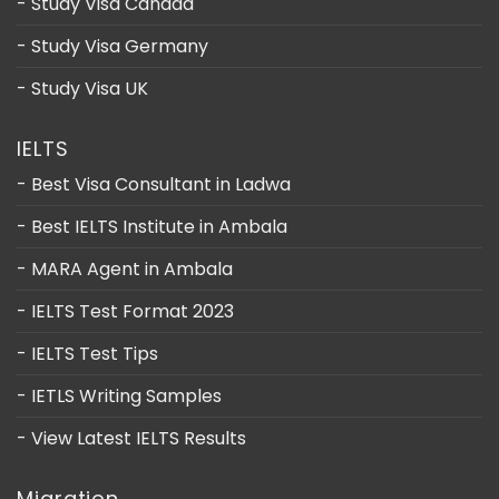
- Study Visa Canada
- Study Visa Germany
- Study Visa UK
IELTS
- Best Visa Consultant in Ladwa
- Best IELTS Institute in Ambala
- MARA Agent in Ambala
- IELTS Test Format 2023
- IELTS Test Tips
- IETLS Writing Samples
- View Latest IELTS Results
Migration