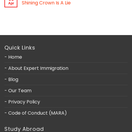
Shining Crown Is A Lie
Apr
Quick Links
- Home
- About Expert Immigration
- Blog
- Our Team
- Privacy Policy
- Code of Conduct (MARA)
Study Abroad