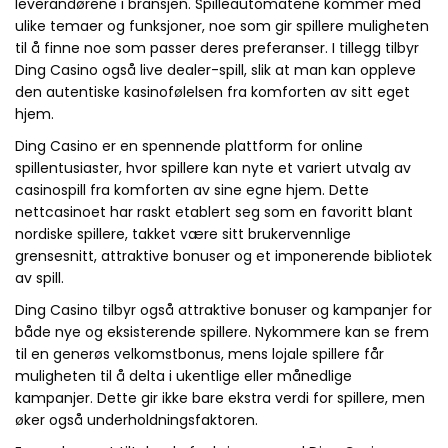
leverandørene i bransjen. Spilleautomatene kommer med
ulike temaer og funksjoner, noe som gir spillere muligheten
til å finne noe som passer deres preferanser. I tillegg tilbyr
Ding Casino også live dealer-spill, slik at man kan oppleve
den autentiske kasinofølelsen fra komforten av sitt eget
hjem.
Ding Casino er en spennende plattform for online
spillentusiaster, hvor spillere kan nyte et variert utvalg av
casinospill fra komforten av sine egne hjem. Dette
nettcasinoet har raskt etablert seg som en favoritt blant
nordiske spillere, takket være sitt brukervennlige
grensesnitt, attraktive bonuser og et imponerende bibliotek
av spill.
Ding Casino tilbyr også attraktive bonuser og kampanjer for
både nye og eksisterende spillere. Nykommere kan se frem
til en generøs velkomstbonus, mens lojale spillere får
muligheten til å delta i ukentlige eller månedlige
kampanjer. Dette gir ikke bare ekstra verdi for spillere, men
øker også underholdningsfaktoren.