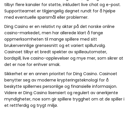
tilbyr flere kanaler for støtte, inkludert live chat og e-post.
Supportteamet er tilgjengelig døgnet rundt for å hjelpe
med eventuelle spørsmål eller problemer.
Ding Casino er en relativt ny aktør på det norske online
casino-markedet, men har allerede klart å fange
oppmerksomheten til mange spillere med sitt
brukervennlige grensesnitt og et variert spillutvalg.
Casinoet tilbyr et bredt spekter av spilleautomater,
bordspill, live casino-opplevelser og mye mer, som sikrer at
det er noe for enhver smak.
Sikkerhet er en annen prioritet for Ding Casino. Casinoet
benytter seg av moderne krypteringsteknologi for å
beskytte spillernes personlige og finansielle informasjon.
Videre er Ding Casino lisensiert og regulert av anerkjente
myndigheter, noe som gir spillere trygghet om at de spiller i
et rettferdig og trygt miljø.