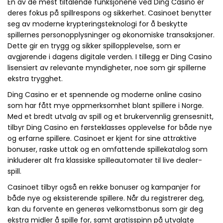
En av de mest tiltalende funksjonene ved Ding Casino er
deres fokus på spillrespons og sikkerhet. Casinoet benytter
seg av moderne krypteringsteknologi for å beskytte
spillernes personopplysninger og økonomiske transaksjoner.
Dette gir en trygg og sikker spillopplevelse, som er
avgjørende i dagens digitale verden. I tillegg er Ding Casino
lisensiert av relevante myndigheter, noe som gir spillerne
ekstra trygghet.
Ding Casino er et spennende og moderne online casino
som har fått mye oppmerksomhet blant spillere i Norge.
Med et bredt utvalg av spill og et brukervennlig grensesnitt,
tilbyr Ding Casino en førsteklasses opplevelse for både nye
og erfarne spillere. Casinoet er kjent for sine attraktive
bonuser, raske uttak og en omfattende spillekatalog som
inkluderer alt fra klassiske spilleautomater til live dealer-
spill.
Casinoet tilbyr også en rekke bonuser og kampanjer for
både nye og eksisterende spillere. Når du registrerer deg,
kan du forvente en generøs velkomstbonus som gir deg
ekstra midler å spille for, samt gratisspinn på utvalgte