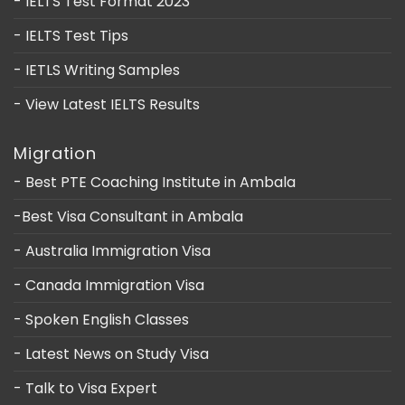
- IELTS Test Format 2023
- IELTS Test Tips
- IETLS Writing Samples
- View Latest IELTS Results
Migration
- Best PTE Coaching Institute in Ambala
-Best Visa Consultant in Ambala
- Australia Immigration Visa
- Canada Immigration Visa
- Spoken English Classes
- Latest News on Study Visa
- Talk to Visa Expert