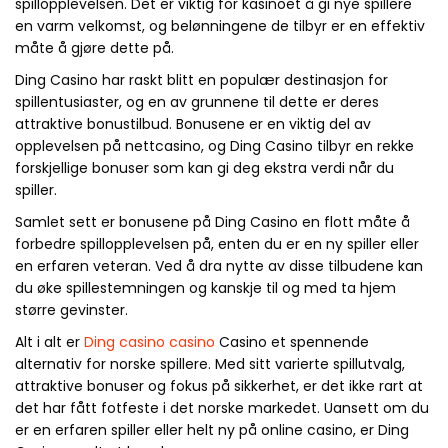
spillopplevelsen. Det er viktig for kasinoet å gi nye spillere
en varm velkomst, og belønningene de tilbyr er en effektiv
måte å gjøre dette på.
Ding Casino har raskt blitt en populær destinasjon for
spillentusiaster, og en av grunnene til dette er deres
attraktive bonustilbud. Bonusene er en viktig del av
opplevelsen på nettcasino, og Ding Casino tilbyr en rekke
forskjellige bonuser som kan gi deg ekstra verdi når du
spiller.
Samlet sett er bonusene på Ding Casino en flott måte å
forbedre spillopplevelsen på, enten du er en ny spiller eller
en erfaren veteran. Ved å dra nytte av disse tilbudene kan
du øke spillestemningen og kanskje til og med ta hjem
større gevinster.
Alt i alt er
Ding casino casino
Casino et spennende
alternativ for norske spillere. Med sitt varierte spillutvalg,
attraktive bonuser og fokus på sikkerhet, er det ikke rart at
det har fått fotfeste i det norske markedet. Uansett om du
er en erfaren spiller eller helt ny på online casino, er Ding