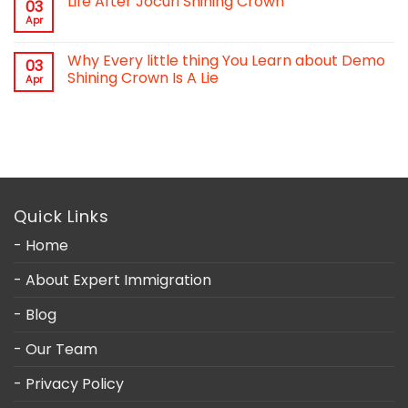
Life After Jocuri Shining Crown
03
Apr
Why Every little thing You Learn about Demo
03
Shining Crown Is A Lie
Apr
Quick Links
- Home
- About Expert Immigration
- Blog
- Our Team
- Privacy Policy