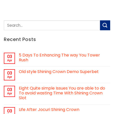
Recent Posts
5 Days To Enhancing The way You Tower
03
Rush
Apr
Old style Shining Crown Demo Superbet
03
Apr
Eight Quite simple Issues You are able to do
03
To avoid wasting Time With Shining Crown
Apr
Slot
Life After Jocuri Shining Crown
03