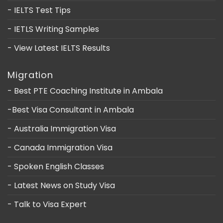
- IELTS Test Tips
- IETLS Writing Samples
- View Latest IELTS Results
Migration
- Best PTE Coaching Institute in Ambala
-Best Visa Consultant in Ambala
- Australia Immigration Visa
- Canada Immigration Visa
- Spoken English Classes
- Latest News on Study Visa
- Talk to Visa Expert