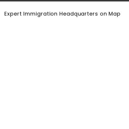
Expert Immigration Headquarters on Map