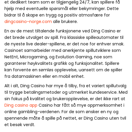
et dedikert team som er tilgjengelig 24/7, kan spillere få
hjelp med eventuelle spørsmål eller bekymringer. Dette
bidrar til å skape en trygg og positiv atmosfære for
dingcasino-norge.com
alle brukere.
En av de mest tiltalende funksjonene ved Ding Casino er
det brede utvalget av spill. Fra klassiske spilleautomater til
de nyeste live dealer-spillene, er det noe for enhver smak.
Casinoet samarbeider med anerkjente spillutviklere som
NetEnt, Microgaming, og Evolution Gaming, noe som
garanterer høykvalitets grafikk og funksjonalitet. Spillere
kan forvente en sømløs opplevelse, uansett om de spiller
fra datamaskinen eller en mobil enhet.
Alt i alt, Ding Casino har mye å tilby, fra et variert spillutvalg
til trygge betalingsmetoder og utmerket kundeservice. Med
sin fokus på kvalitet og brukeropplevelse, er det ikke rart at
Ding casino app
Casino har fått så mye oppmerksomhet i
online gambling-verdenen. For de som ønsker en ny og
spennende måte å spille på nettet, er Ding Casino uten tvil
et besøk verdt.