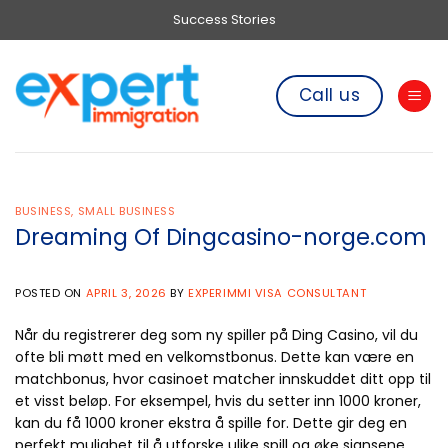
Skip
Success Stories
to
content
Call us
BUSINESS, SMALL BUSINESS
Dreaming Of Dingcasino-norge.com
POSTED ON
APRIL 3, 2026
BY
EXPERIMMI VISA CONSULTANT
Når du registrerer deg som ny spiller på Ding Casino, vil du
ofte bli møtt med en velkomstbonus. Dette kan være en
matchbonus, hvor casinoet matcher innskuddet ditt opp til
et visst beløp. For eksempel, hvis du setter inn 1000 kroner,
kan du få 1000 kroner ekstra å spille for. Dette gir deg en
perfekt mulighet til å utforske ulike spill og øke sjansene