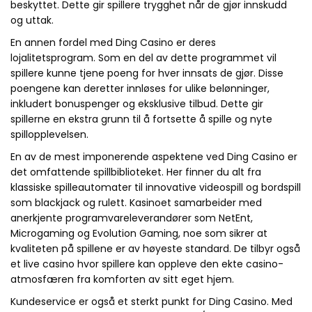
beskyttet. Dette gir spillere trygghet når de gjør innskudd
og uttak.
En annen fordel med Ding Casino er deres
lojalitetsprogram. Som en del av dette programmet vil
spillere kunne tjene poeng for hver innsats de gjør. Disse
poengene kan deretter innløses for ulike belønninger,
inkludert bonuspenger og eksklusive tilbud. Dette gir
spillerne en ekstra grunn til å fortsette å spille og nyte
spillopplevelsen.
En av de mest imponerende aspektene ved Ding Casino er
det omfattende spillbiblioteket. Her finner du alt fra
klassiske spilleautomater til innovative videospill og bordspill
som blackjack og rulett. Kasinoet samarbeider med
anerkjente programvareleverandører som NetEnt,
Microgaming og Evolution Gaming, noe som sikrer at
kvaliteten på spillene er av høyeste standard. De tilbyr også
et live casino hvor spillere kan oppleve den ekte casino-
atmosfæren fra komforten av sitt eget hjem.
Kundeservice er også et sterkt punkt for Ding Casino. Med