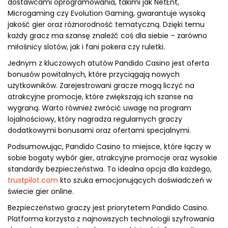
dostawcami oprogramowania, takimi jak NetEnt,
Microgaming czy Evolution Gaming, gwarantuje wysoką
jakość gier oraz różnorodność tematyczną. Dzięki temu
każdy gracz ma szansę znaleźć coś dla siebie – zarówno
miłośnicy slotów, jak i fani pokera czy ruletki.
Jednym z kluczowych atutów Pandido Casino jest oferta
bonusów powitalnych, które przyciągają nowych
użytkowników. Zarejestrowani gracze mogą liczyć na
atrakcyjne promocje, które zwiększają ich szanse na
wygraną. Warto również zwrócić uwagę na program
lojalnościowy, który nagradza regularnych graczy
dodatkowymi bonusami oraz ofertami specjalnymi.
Podsumowując, Pandido Casino to miejsce, które łączy w
sobie bogaty wybór gier, atrakcyjne promocje oraz wysokie
standardy bezpieczeństwa. To idealna opcja dla każdego,
trustpilot.com
kto szuka emocjonujących doświadczeń w
świecie gier online.
Bezpieczeństwo graczy jest priorytetem Pandido Casino.
Platforma korzysta z najnowszych technologii szyfrowania