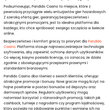
Podsumowując, Pandido Casino to miejsce, które z
pewnością przyciągnie wielu entuzjastów gier hazardowych.
Z szeroką ofertą gier, gwarancją bezpieczeństwa i
atrakcyjnymi promocjami, jest to idealna platforma dla
każdego, kto chce spróbować swojego szczęścia w świecie
online.
Bezpieczeństwo i komfort graczy to priorytet dla
Pandido
Casino
. Platforma stosuje najnowocześniejsze technologie
szyfrowania, aby zapewnić ochronę danych użytkowników.
Co więcej, kasyno posiada licencję, co oznacza, że działa
zgodnie z obowiązującymi przepisami prawnymi i
standardami branżowymi.
Pandido Casino dba również o swoich klientów, oferując
atrakcyjne promocje i bonusy. Nowi gracze mogą liczyć na
hojne powitanie w postaci bonusów od depozytu oraz
darmowych spinów. Regularni użytkownicy mogą
natomiast korzystać z różnorodnych promocji, takich jak
cashback, turnieje z nagrodami czy program lojalnościowy,
który pozwala na zdobywanie punktów i wymianę ich na