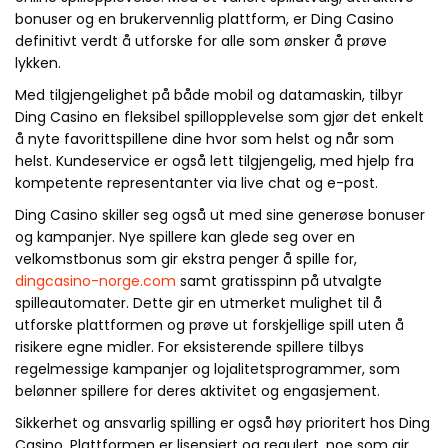
bonuser og en brukervennlig plattform, er Ding Casino
definitivt verdt å utforske for alle som ønsker å prøve
lykken.
Med tilgjengelighet på både mobil og datamaskin, tilbyr
Ding Casino en fleksibel spillopplevelse som gjør det enkelt
å nyte favorittspillene dine hvor som helst og når som
helst. Kundeservice er også lett tilgjengelig, med hjelp fra
kompetente representanter via live chat og e-post.
Ding Casino skiller seg også ut med sine generøse bonuser
og kampanjer. Nye spillere kan glede seg over en
velkomstbonus som gir ekstra penger å spille for,
dingcasino-norge.com
samt gratisspinn på utvalgte
spilleautomater. Dette gir en utmerket mulighet til å
utforske plattformen og prøve ut forskjellige spill uten å
risikere egne midler. For eksisterende spillere tilbys
regelmessige kampanjer og lojalitetsprogrammer, som
belønner spillere for deres aktivitet og engasjement.
Sikkerhet og ansvarlig spilling er også høy prioritert hos Ding
Casino. Plattformen er lisensiert og regulert, noe som gir