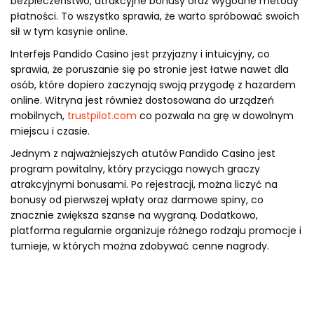
bezpieczeństwo, atrakcyjne bonusy oraz wygodne metody
płatności. To wszystko sprawia, że warto spróbować swoich
sił w tym kasynie online.
Interfejs Pandido Casino jest przyjazny i intuicyjny, co
sprawia, że poruszanie się po stronie jest łatwe nawet dla
osób, które dopiero zaczynają swoją przygodę z hazardem
online. Witryna jest również dostosowana do urządzeń
mobilnych,
trustpilot.com
co pozwala na grę w dowolnym
miejscu i czasie.
Jednym z najważniejszych atutów Pandido Casino jest
program powitalny, który przyciąga nowych graczy
atrakcyjnymi bonusami. Po rejestracji, można liczyć na
bonusy od pierwszej wpłaty oraz darmowe spiny, co
znacznie zwiększa szanse na wygraną. Dodatkowo,
platforma regularnie organizuje różnego rodzaju promocje i
turnieje, w których można zdobywać cenne nagrody.