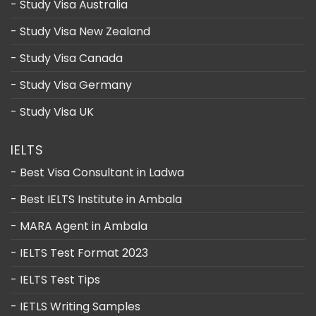
- Study Visa Australia
- Study Visa New Zealand
- Study Visa Canada
- Study Visa Germany
- Study Visa UK
IELTS
- Best Visa Consultant in Ladwa
- Best IELTS Institute in Ambala
- MARA Agent in Ambala
- IELTS Test Format 2023
- IELTS Test Tips
- IETLS Writing Samples