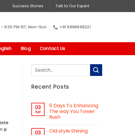
Success Stories
Talk to Our Expert
 - 6:00 PM IST, Mon-Sun
+91 9896699221
glish
Blog
Contact Us
Recent Posts
5 Days To Enhancing
03
The way You Tower
Apr
Rush
 este
m și
Old style Shining
03