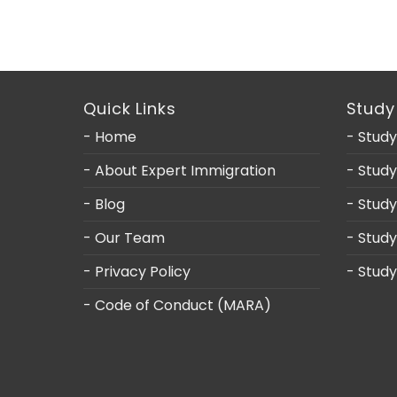
Quick Links
Study
- Home
- Study
- About Expert Immigration
- Stud
- Blog
- Stud
- Our Team
- Stud
- Privacy Policy
- Study
- Code of Conduct (MARA)