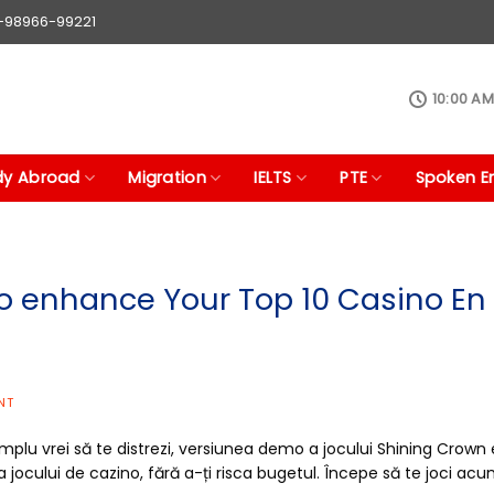
1-98966-99221
10:00 AM
dy Abroad
Migration
IELTS
PTE
Spoken En
To enhance Your Top 10 Casino En
NT
simplu vrei să te distrezi, versiunea demo a jocului Shining Crown
ocului de cazino, fără a-ți risca bugetul. Începe să te joci acu