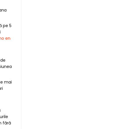
oana
ă pe 5
i
ino en
 de
siunea
le mai
ri
a
rile
n fără