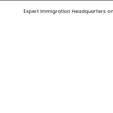
Expert Immigration Headquarters o