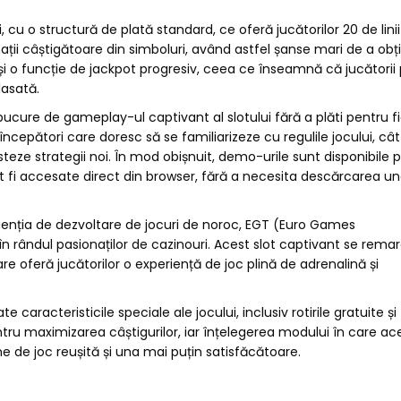
, cu o structură de plată standard, ce oferă jucătorilor 20 de lini
ții câștigătoare din simboluri, având astfel șanse mari de a obț
i o funcție de jackpot progresiv, ceea ce înseamnă că jucătorii
lasată.
bucure de gameplay-ul captivant al slotului fără a plăti pentru f
cepători care doresc să se familiarizeze cu regulile jocului, cât 
teze strategii noi. În mod obișnuit, demo-urile sunt disponibile 
t fi accesate direct din browser, fără a necesita descărcarea un
agenția de dezvoltare de jocuri de noroc, EGT (Euro Games
în rândul pasionaților de cazinouri. Acest slot captivant se rema
are oferă jucătorilor o experiență de joc plină de adrenalină și
caracteristicile speciale ale jocului, inclusiv rotirile gratuite și
entru maximizarea câștigurilor, iar înțelegerea modului în care a
e de joc reușită și una mai puțin satisfăcătoare.