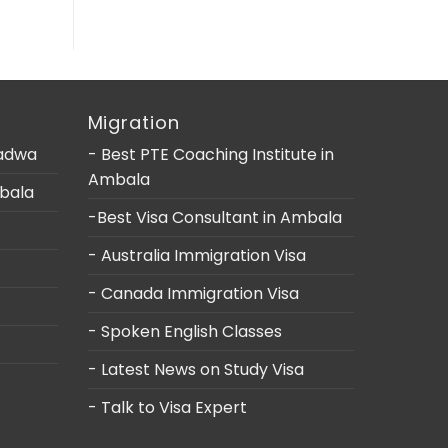
Migration
Ladwa
- Best PTE Coaching Institute in
Ambala
mbala
-Best Visa Consultant in Ambala
- Australia Immigration Visa
- Canada Immigration Visa
- Spoken English Classes
- Latest News on Study Visa
- Talk to Visa Expert