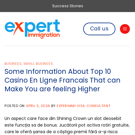
Skip
Success Stories
to
content
Call us
BUSINESS, SMALL BUSINESS
Some Information About Top 10
Casino En Ligne Francais That can
Make You are feeling Higher
POSTED ON
APRIL 3, 2026
BY
EXPERIMMI VISA CONSULTANT
Un aspect care face din Shining Crown un slot deosebit
este funcția sa de bonus. Jucătorii pot activa rotiri gratuite,
care le oferă șansa de a câștiga premii fără a-și risca