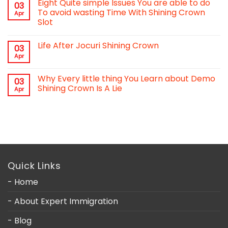
Eight Quite simple Issues You are able to do
03
To avoid wasting Time With Shining Crown
Apr
Slot
Life After Jocuri Shining Crown
03
Apr
Why Every little thing You Learn about Demo
03
Shining Crown Is A Lie
Apr
Quick Links
- Home
- About Expert Immigration
- Blog