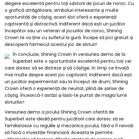
alegere excelentă pentru toți iubitorii de jocuri de noroc. Cu
o grafică atrăgătoare, simboluri interesante și multe
oportunități de câștig, acest slot oferă o experiență
captivantă și distractivă. Indiferent dacă ești un jucător
începător sau un veteran al jocurilor de noroc, Shining
Crown te va ține cu sufletul la gură. Începe să joci gratuit și
descoperă farmecul acestui joc de sloturi!
În concluzie, Shining Crown în versiunea demo de la
Superbet este o oportunitate excelentă pentru toți cei
care doresc să se distreze și să câștige, în timp ce învață
mai multe despre acest joc captivant. Indiferent dacă ești
un jucător experimentat sau la început de drum, Shining
Crown oferă o experiență de neuitat, plină de șanse de
câștig. Încearcă-l astăzi și lasă-te purtat de magia lumii
sloturilor!
Versiunea demo a jocului Shining Crown oferită de
Superbet este ideală pentru jucătorii care doresc să se
familiarizeze cu regulile și mecanica jocului, fără a fi nevoiți
să facă o investiție financiară. Aceasta le permite