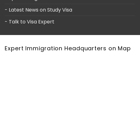
- Latest News on Study Visa
- Talk to Visa Expert
Expert Immigration Headquarters on Map