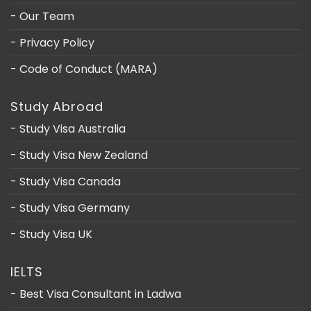
- Our Team
- Privacy Policy
- Code of Conduct (MARA)
Study Abroad
- Study Visa Australia
- Study Visa New Zealand
- Study Visa Canada
- Study Visa Germany
- Study Visa UK
IELTS
- Best Visa Consultant in Ladwa