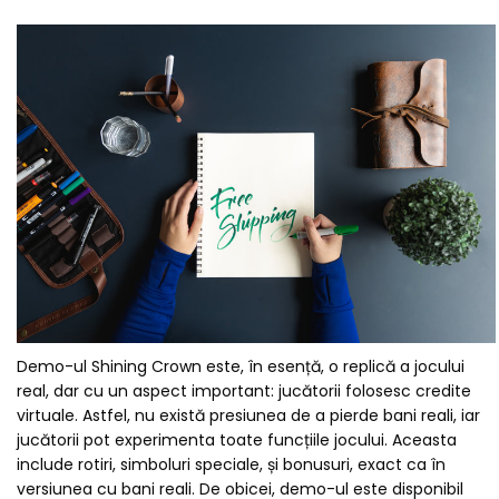
Demo-ul Shining Crown este, în esență, o replică a jocului
real, dar cu un aspect important: jucătorii folosesc credite
virtuale. Astfel, nu există presiunea de a pierde bani reali, iar
jucătorii pot experimenta toate funcțiile jocului. Aceasta
include rotiri, simboluri speciale, și bonusuri, exact ca în
versiunea cu bani reali. De obicei, demo-ul este disponibil