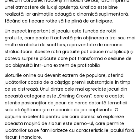
precum coroane, fructe și simboluri de bar, lasă impresia
unei atmosfere de lux și opulență. Grafica este bine
realizată, iar animațiile adaugă o dinamică suplimentară,
făcând ca fiecare rotire să fie plină de anticipare.
Un aspect important al jocului este funcția de rotiri
gratuite, care poate fi activată prin obținerea a trei sau mai
multe simboluri de scatters, reprezentate de coroana
strălucitoare. Aceste rotiri gratuite pot aduce multiplicați și
câteva surprize plăcute care pot transforma o sesiune de
joc obișnuită într-una extrem de profitabilă.
Sloturile online au devenit extrem de populare, oferind
jucătorilor ocazia de a câștiga premii substanțiale în timp
ce se distrează. Unul dintre cele mai apreciate jocuri din
această categorie este „Shining Crown”, care a captat
atenția pasionaților de jocuri de noroc datorită tematicii
sale atrăgătoare și a mecanicii de joc captivante. O
opțiune excelentă pentru cei care doresc să exploreze
această mașină de sloturi este demo-ul, care permite
jucătorilor să se familiarizeze cu caracteristicile jocului fără
riscuri financiare.