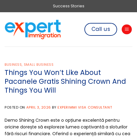
Skip
Success Stories
to
content
Call us
BUSINESS, SMALL BUSINESS
Things You Won’t Like About
Pacanele Gratis Shining Crown And
Things You Will
POSTED ON
APRIL 3, 2026
BY
EXPERIMMI VISA CONSULTANT
Demo Shining Crown este o opțiune excelentă pentru
oricine dorește să exploreze lumea captivantă a sloturilor
fără riscuri financiare. Oferind o experiență similară cu cea