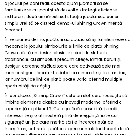
a jocului pe bani reali, acesta ajută jucătorii să se
familiarizeze cu jocul și să dezvolte strategii eficiente.
Indiferent dacă urmărești satisfacția jocului sau pur și
simplu vrei să te distrezi, demo-ul Shining Crown merită
încercat.
În versiunea demo, jucătorii au ocazia să își familiarizeze cu
mecanicile jocului, simbolurile și liniile de plată. Shining
Crown oferă un design clasic, inspirat de sloturile
tradiționale, cu simboluri precum cireșe, lămâi, baruri și,
desigur, coroana strălucitoare care activează cele mai
mari câștiguri. Jocul este dotat cu cinci role și trei rânduri,
iar numărul de linii de plată poate varia, oferind multiple
oportunități de câștig.
În concluzie, „Shining Crown” este un slot care reușește să
îmbine elemente clasice cu inovații moderne, oferind o
experiență captivantă. Cu o grafică deosebită, funcții
interesante și o atmosferă plină de eleganță, este cu
siguranță un joc care merită să fie încercat atât de
începători, cât și de jucători experimentați. Indiferent dacă